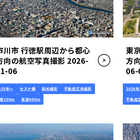
市川市 行徳駅周辺から都心
東
方向の航空写真撮影 2026-
方向
01-06
06-
025年～
セスナ機
斜め撮影
不動産広告撮影
2025
度300m
高度600m
不動産