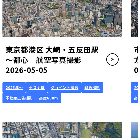
東京都港区 大崎・五反田駅
～都心 航空写真撮影
2026-05-05
2025年～
セスナ機
ジョイント撮影
斜め撮影
2
不動産広告撮影
高度600m
高