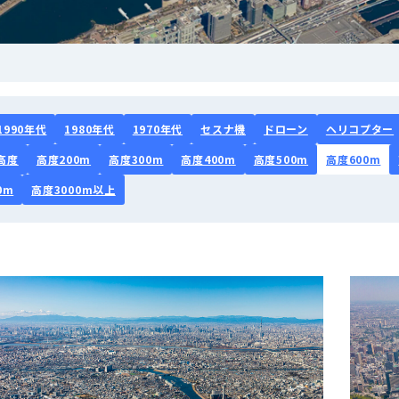
1990年代
1980年代
1970年代
セスナ機
ドローン
ヘリコプター
高度
高度200m
高度300m
高度400m
高度500m
高度600m
0m
高度3000m以上