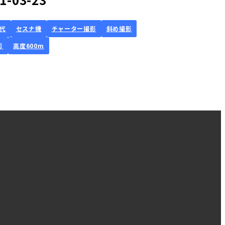
年代
セスナ機
チャーター撮影
斜め撮影
影
高度600m