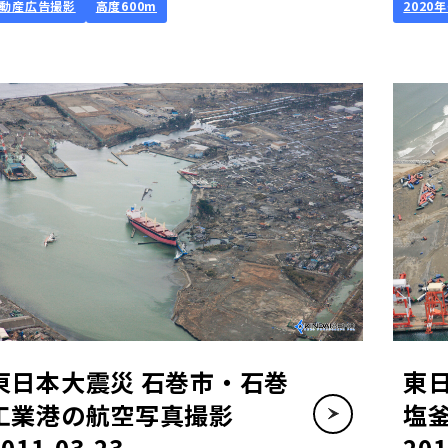
動産広告撮影
高度600m
2020
東日本大震災 石巻市・石巻
東
工業港の航空写真撮影
塩
2011-03-23
201