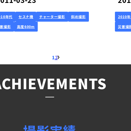
010年代
セスナ機
チャーター撮影
斜め撮影
2010
害撮影
高度600m
災害撮
1
2
ACHIEVEMENTS
撮影実績