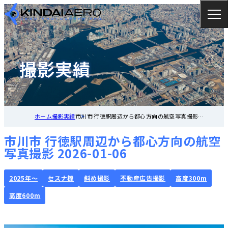
撮影実績
ホーム
撮影実績
市川市 行徳駅周辺から都心方向の航空写真撮影
2026-01-06
市川市 行徳駅周辺から都心方向の航空
写真撮影 2026-01-06
2025年～
セスナ機
斜め撮影
不動産広告撮影
高度300m
高度600m