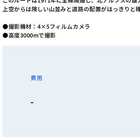
このルートは1971年に全線開通し、北アルプスの
上空からは険しい山並みと道路の配置がはっきりと
●撮影機材：4×5フィルムカメラ
●高度3000mで撮影
費用
-