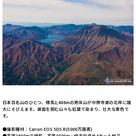
日本百名山のひとつ、標高2,486mの男体山が中禅寺湖の北岸に雄
大にそびえます。湖面を囲む山々も紅葉で染まり、壮大な景色で
す。
●撮影機材：Canon EOS 5DS R(5000万画素)
●高度2600mで撮影 高度3000m・他方向含め4カット納品