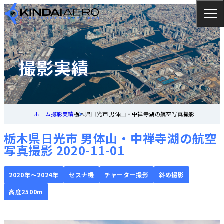
撮影実績
ホーム
撮影実績
栃木県日光市 男体山・中禅寺湖の航空写真撮影
2020-11-01
栃木県日光市 男体山・中禅寺湖の航空
写真撮影 2020-11-01
2020年～2024年
セスナ機
チャーター撮影
斜め撮影
高度2500m