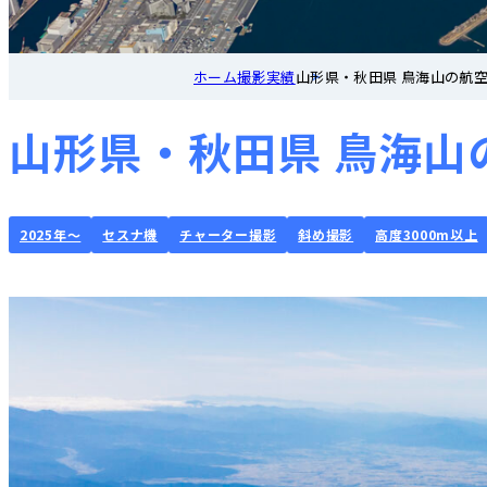
ホーム
撮影実績
山形県・秋田県 鳥海山の航空写真
山形県・秋田県 鳥海山の航
2025年～
セスナ機
チャーター撮影
斜め撮影
高度3000m以上