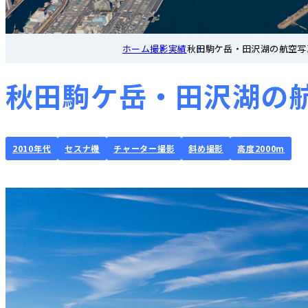
ホーム
撮影実績
秋田駒ケ岳・田沢湖の航空写真撮影
秋田駒ケ岳・田沢湖の航空写
2010年代
セスナ機
チャーター撮影
斜め撮影
高度2000m