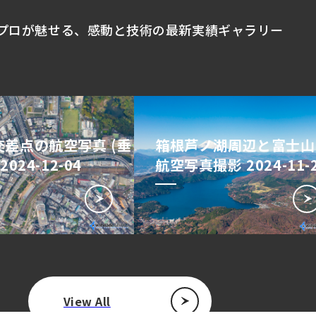
プロが魅せる、
感動と技術の最新実績ギャラリー
差点の航空写真 (垂
箱根芦ノ湖周辺と富士山
2024-12-04
航空写真撮影 2024-11-
View All