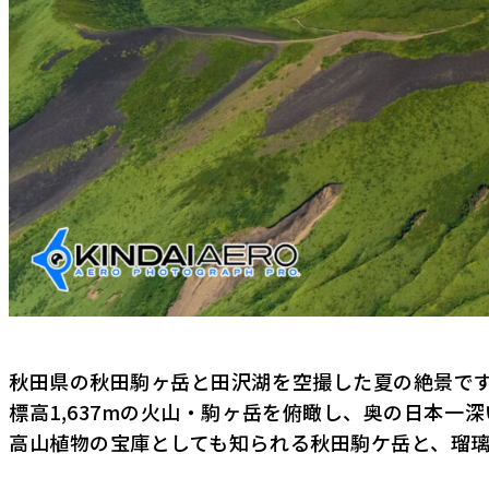
秋田県の秋田駒ヶ岳と田沢湖を空撮した夏の絶景で
標高1,637mの火山・駒ヶ岳を俯瞰し、奥の日本一深
高山植物の宝庫としても知られる秋田駒ケ岳と、瑠