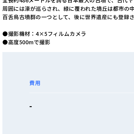
全長約486メートルを誇る日本最大の古墳で、古代
周囲には濠が巡らされ、緑に覆われた墳丘は都市の
百舌鳥古墳群の一つとして、後に世界遺産にも登録
●撮影機材：4×5フィルムカメラ
●高度500mで撮影
費用
-